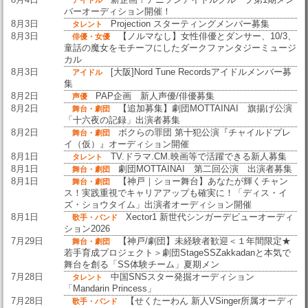
アイドル
バーオーディション開催！
8月3日
Projection スターティングメンバー募集
タレント
8月3日
【ノルマなし】女性俳優とダンサー、10/3、
俳優・女優
童話の魔女をモチーフにしたダークファンタジーミュージ
カル
8月3日
[大阪]Nord Tune Recordsアイドルメンバー募
アイドル
集
8月2日
PAP企画 新人声優/俳優募集
声優
8月2日
【追加募集】劇団MOTTAINAI 旗揚げ公演
舞台・劇団
「十六夜の記録」出演者募集
8月2日
ボクらの罪団 第十犯公演『チャイルドプレ
舞台・劇団
イ（仮）』オーディション開催
8月1日
TV.ドラマ.CM.映画等で活躍できる新人募集
タレント
8月1日
劇団MOTTAINAI 第二回公演 出演者募集
舞台・劇団
8月1日
【神戸｜ショー舞台】あなたが輝くチャン
舞台・劇団
ス！実践重視でキャリアアップも確実に！「ディス・イ
ズ・ショウタイム」出演者オーディション開催
8月1日
Xector1 新世代シンガーデビューオーディ
歌手・バンド
ション2026
7月29日
【神戸/劇団】未経験者歓迎＜１年間限定★
舞台・劇団
若手育成プロジェクト＞劇団StageSSZakkadanと本気で
舞台を創る「SS体験チーム」夏期メン
7月28日
中国SNSスター発掘オーディション
タレント
「Mandarin Princess」
7月28日
【せくたーわん 新人VSinger所属オーディ
歌手・バンド