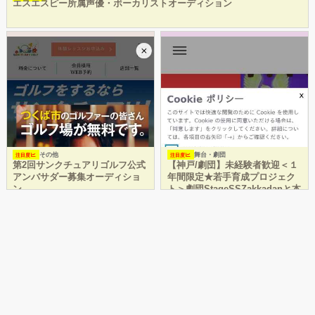
エスエスピー所属声優・ボーカリストオーディション
その他
舞台・劇団
注目度
注目度
第2回サンクチュアリゴルフ公式
【神戸/劇団】未経験者歓迎＜１
アンバサダー募集オーディショ
年間限定★若手育成プロジェク
ン
ト＞劇団StageSSZakkadanと本
気で舞台を創る「SS体験チー
ム」夏期メン