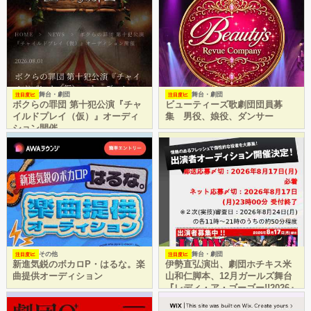
舞台・劇団
舞台・劇団
注目度
注目度
ボクらの罪団 第十犯公演『チャ
ビューティーズ歌劇団団員募
イルドプレイ（仮）』オーディ
集 男役、娘役、ダンサー
ション開催
その他
舞台・劇団
注目度
注目度
新進気鋭のボカロP・はるな。楽
伊勢直弘演出、劇団ホチキス米
曲提供オーディション
山和仁脚本、12月ガールズ舞台
『レディ・ア・ゴーゴー!!2026』