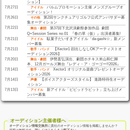
ション】
7月27日
パルムプロモーション主催 メンズグループオ
アイドル
ーディション！
7月26日
第2回サンクチュアリゴルフ公式アンバサダー募
その他
集オーディション
7月22日
第37回下北沢演劇祭参加作品 劇団
舞台・劇団
Q+Session Series no.01 『春の草（仮）』出演者募集!
7月21日
駄菓子だいすきアイドル「da-gashi☆」新メン
アイドル
バー募集
7月21日
【Xector1 顔出しなしOKアーティストオ
歌手・バンド
ーディション2026】
7月20日
伊勢直弘演出、劇団ホチキス米山和仁脚
舞台・劇団
本、12月ガールズ舞台『レディ・ア・ゴーゴー!!2026』
7月14日
Xector1 オリジナル楽曲プレゼントオーデ
歌手・バンド
ィション2026
7月14日
【ボイスアクターズスタイル】 進路特待生オーデ
声優
ィション
7月13日
新アイドル「ビビッドラビット」立ち上げメ
アイドル
ンバー募集
オーディション主催者様へ
オーディション情報交換所
に貴社のオーディション情報を掲載しませんか？