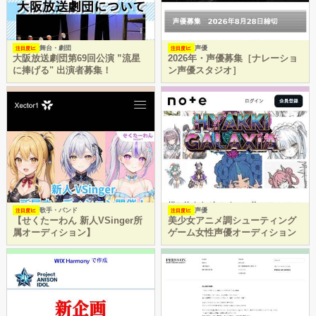
舞台・劇団
声優
注目度
注目度
大阪放送劇団第69回公演 ”流星
2026年・声優募集［ナレーショ
に捧げる" 出演者募集！
ン声優スタジオ］
歌手・バンド
声優
注目度
注目度
【せくたーわん 新人VSinger所
美少女アニメ調シューティング
属オーディション】
ゲーム女性声優オーディション