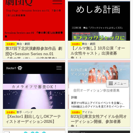
舞台・劇団
舞台・劇団
注目度
注目度
【ノルマ無し】10月公演「オー
第37回下北沢演劇祭参加作品 劇
ル女性キャスト」出演者募
団Q+Session Series no.01
集！！
『春の草（仮）』出演者募集!
歌手・バンド
アイドル
注目度
注目度
【Xector1 顔出しなしOKアーテ
8/23(日)東京女性アイドル合同オ
ィストオーディション2026】
ーディション開催、参加者募
集！