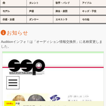
タレント
歌手・バンド
アイドル
モデル
声優
舞台・劇団
キッズ・子役
俳優・女優
ダンサー
エキストラ
その他
お知らせ
Auditionインフォ！は「オーディション情報交換所」に名称変更しま
した。
声優
注目度