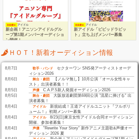
アイドル
アイドル
注目度
注目度
新企画！アニソンアイドルグル
新アイドル「ビビッドラビッ
ープ第1期メンバーオーディショ
ト」立ち上げメンバー募集
ン開催！
ＨＯＴ！新着オーディション情報
8月7日
セクターワン SNS発アーティストオーデ
歌手・バンド
ィション2026
8月6日
【ノルマ無し】10月公演「オール女性キャ
舞台・劇団
スト」出演者募集！！
8月5日
C.A.P.S新人発掘オーディション2026
声優
8月5日
大阪放送劇団第69回公演 ”流星に捧げる" 出
舞台・劇団
演者募集！
8月4日
新規結成！王道アイドルユニット『フルボリ
アイドル
ューム！』初期メンバー募集
8月4日
8/23(日)東京女性アイドル合同オーディション
アイドル
開催、参加者募集！
8月4日
"Rewrite Your Story" 新作アニメ主題歌&声優オー
声優
ディション 2026 夏
8月4日
新企画！アニソンアイドルグループ第1期メン