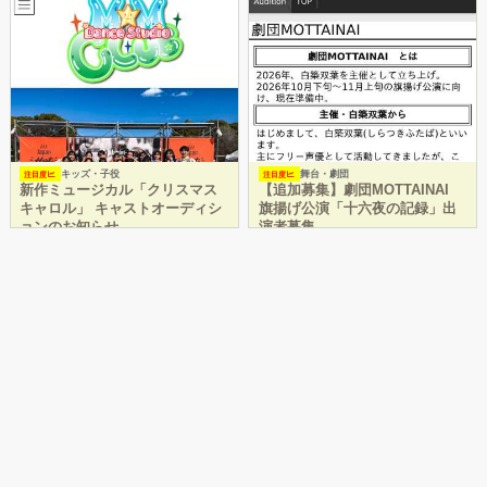
キッズ・子役
舞台・劇団
注目度
注目度
新作ミュージカル「クリスマス
【追加募集】劇団MOTTAINAI
キャロル」 キャストオーディシ
旗揚げ公演「十六夜の記録」出
ョンのお知らせ
演者募集