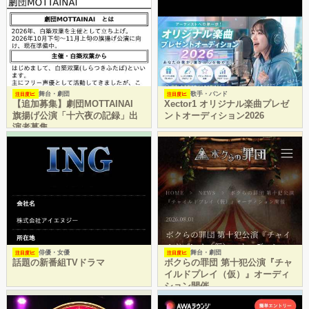
舞台・劇団
歌手・バンド
注目度
注目度
【追加募集】劇団MOTTAINAI
Xector1 オリジナル楽曲プレゼ
旗揚げ公演「十六夜の記録」出
ントオーディション2026
演者募集
俳優・女優
舞台・劇団
注目度
注目度
話題の新番組TVドラマ
ボクらの罪団 第十犯公演『チャ
イルドプレイ（仮）』オーディ
ション開催