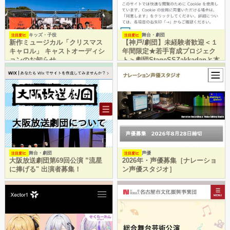
キッズ・子役
舞台・劇団
注目度
注目度
新作ミュージカル「クリスマス
【神戸/劇団】未経験者歓迎＜１
キャロル」 キャストオーディシ
年間限定★若手育成プロジェク
ョンのお知らせ
ト＞劇団StageSSZakkadanと本
気で舞台を創る「SS体験チー
ム」夏期メン
舞台・劇団
声優
注目度
注目度
大阪放送劇団第69回公演 ”流星
2026年・声優募集［ナレーショ
に捧げる" 出演者募集！
ン声優スタジオ］