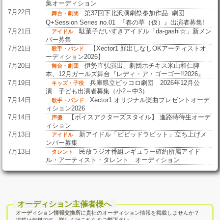
集オーディション
7月22日
第37回下北沢演劇祭参加作品 劇団
舞台・劇団
Q+Session Series no.01 『春の草（仮）』出演者募集!
7月21日
駄菓子だいすきアイドル「da-gashi☆」新メン
アイドル
バー募集
7月21日
【Xector1 顔出しなしOKアーティストオ
歌手・バンド
ーディション2026】
7月20日
伊勢直弘演出、劇団ホチキス米山和仁脚
舞台・劇団
本、12月ガールズ舞台『レディ・ア・ゴーゴー!!2026』
7月19日
兵庫県立ピッコロ劇団 2026年12月公
キッズ・子役
演 子ども出演者募集（小2～中3）
7月14日
Xector1 オリジナル楽曲プレゼントオーデ
歌手・バンド
ィション2026
7月14日
【ボイスアクターズスタイル】 進路特待生オーデ
声優
ィション
7月13日
新アイドル「ビビッドラビット」立ち上げメ
アイドル
ンバー募集
7月13日
民放ラジオ番組レギュラー確約所属アイド
タレント
ル・アーティスト・タレント オーディション
オーディション主催者様へ
オーディション情報交換所
に貴社のオーディション情報を掲載しませんか？