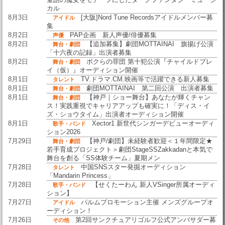
カル
8月3日
[大阪]Nord Tune Recordsアイドルメンバー募
アイドル
集
8月2日
PAP企画 新人声優/俳優募集
声優
8月2日
【追加募集】劇団MOTTAINAI 旗揚げ公演
舞台・劇団
「十六夜の記録」出演者募集
8月2日
ボクらの罪団 第十犯公演『チャイルドプレ
舞台・劇団
イ（仮）』オーディション開催
8月1日
TV.ドラマ.CM.映画等で活躍できる新人募集
タレント
8月1日
劇団MOTTAINAI 第二回公演 出演者募集
舞台・劇団
8月1日
【神戸｜ショー舞台】あなたが輝くチャン
舞台・劇団
ス！実践重視でキャリアアップも確実に！「ディス・イ
ズ・ショウタイム」出演者オーディション開催
8月1日
Xector1 新世代シンガーデビューオーディ
歌手・バンド
ション2026
7月29日
【神戸/劇団】未経験者歓迎＜１年間限定★
舞台・劇団
若手育成プロジェクト＞劇団StageSSZakkadanと本気で
舞台を創る「SS体験チーム」夏期メン
7月28日
中国SNSスター発掘オーディション
タレント
「Mandarin Princess」
7月28日
【せくたーわん 新人VSinger所属オーディ
歌手・バンド
ション】
7月27日
パルムプロモーション主催 メンズグループオ
アイドル
ーディション！
7月26日
第2回サンクチュアリゴルフ公式アンバサダー募
その他