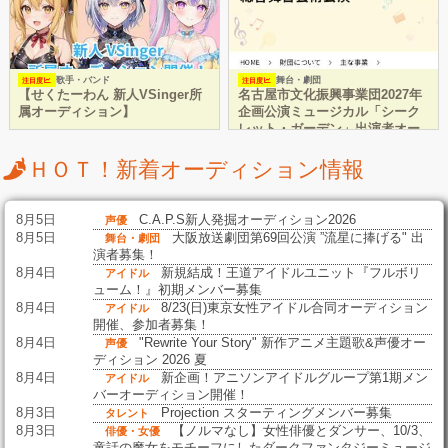
歌手・バンド
舞台・劇団
注目度
注目度
【せくたーわん 新人VSinger所
名古屋市文化振興事業団2027年
属オーディション】
企画公演ミュージカル「シーク
レット・ガーデン」出演者オー
ディションのお知らせ
ＨＯＴ！新着オーディション情報
8月5日
C.A.P.S新人発掘オーディション2026
声優
8月5日
大阪放送劇団第69回公演 ”流星に捧げる" 出
舞台・劇団
演者募集！
8月4日
新規結成！王道アイドルユニット『フルボリ
アイドル
ューム！』初期メンバー募集
8月4日
8/23(日)東京女性アイドル合同オーディション
アイドル
開催、参加者募集！
8月4日
"Rewrite Your Story" 新作アニメ主題歌&声優オー
声優
ディション 2026 夏
8月4日
新企画！アニソンアイドルグループ第1期メン
アイドル
バーオーディション開催！
8月3日
Projection スターティングメンバー募集
タレント
8月3日
【ノルマなし】女性俳優とダンサー、10/3、
俳優・女優
童話の魔女をモチーフにしたダークファンタジーミュージ