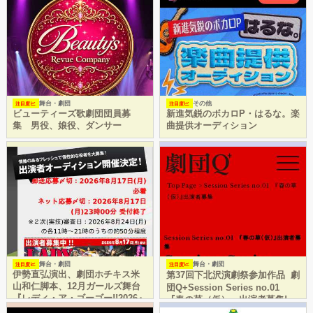
舞台・劇団
その他
注目度
注目度
ビューティーズ歌劇団団員募
新進気鋭のボカロP・はるな。楽
集 男役、娘役、ダンサー
曲提供オーディション
舞台・劇団
舞台・劇団
注目度
注目度
伊勢直弘演出、劇団ホチキス米
第37回下北沢演劇祭参加作品 劇
山和仁脚本、12月ガールズ舞台
団Q+Session Series no.01
『レディ・ア・ゴーゴー!!2026』
『春の草（仮）』出演者募集!