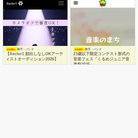
歌手・バンド
歌手・バンド
注目度
注目度
【Xector1 顔出しなしOKアーテ
23歳以下限定コンテスト形式の
ィストオーディション2026】
音楽フェス「くるめジュニア音
楽祭2026」