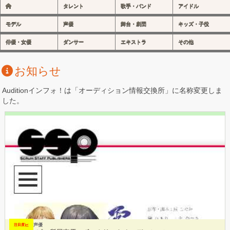
タレント
歌手・バンド
アイドル
モデル
声優
舞台・劇団
キッズ・子役
俳優・女優
ダンサー
エキストラ
その他
お知らせ
Auditionインフォ！は「オーディション情報交換所」に名称変更しま
した。
声優
注目度